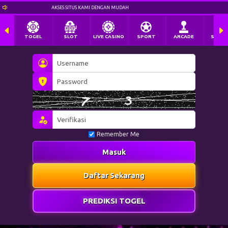
AKSES SITUS KAMI DENGAN MUDAH
TOGEL
SLOT
LIVE CASINO
SPORT
ARCADE
SABU
Remember Me
Masuk
Daftar Sekarang
PREDIKSI TOGEL