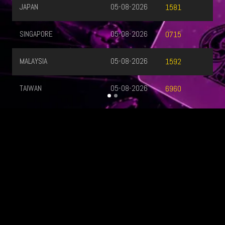
JAPAN
05-08-2026
1581
SINGAPORE
05-08-2026
0715
MALAYSIA
05-08-2026
1592
TAIWAN
05-08-2026
6960