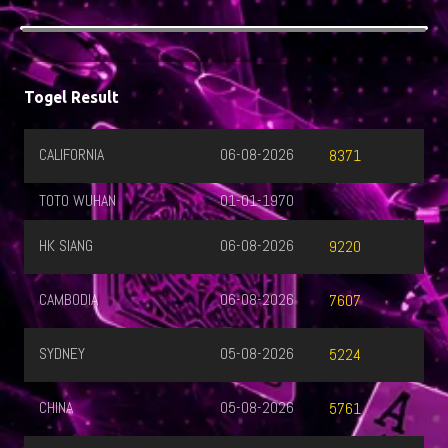
Togel Result
CALIFORNIA
06-08-2026
8371
TOTO WUHAN
01-01-1970
HK SIANG
06-08-2026
9220
CAMBODIA
06-08-2026
7607
SYDNEY
05-08-2026
5224
CHINA
05-08-2026
5761