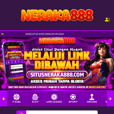
AKSES SITUS KAMI DENGAN MUDAH
TOGEL
SLOT
LIVE CASINO
SPORT
ARCADE
SABU