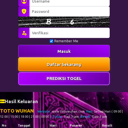
Remember Me
Masuk
Daftar Sekarang
PREDIKSI TOGEL
Hasil Keluaran
TOTO WUHAN
Website:
www.totowuhan.com
, Hari:
Setiap Hari ( 09:00 |
12:00 | 15:00 | 18:00 | 21:00 | 00:00 )
, Tutup:
Tiap 3 jam
, Result:
Tiap 3 jam
No
Tanggal
Hari
Pasaran
Result