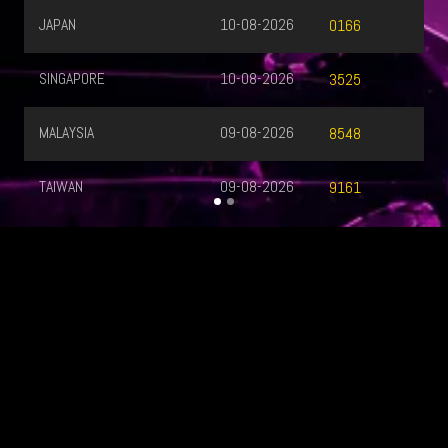
JAPAN
10-08-2026
0166
SINGAPORE
10-08-2026
3525
MALAYSIA
09-08-2026
8548
TAIWAN
09-08-2026
9161