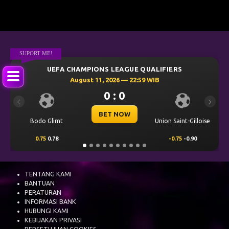
SUPORT ME!
MPIONS LEAGUE QUALIFIERS
UEFA CHAMPION
st 11, 2026 — 22:59 WIB
August 11,
0 : 0
Previous
Next
BET NOW
B
Union Saint-Gilloise
Kairat Almaty (n)
-0.75
-0.90
0.00
0.82
TENTANG KAMI
BANTUAN
PERATURAN
INFORMASI BANK
HUBUNGI KAMI
KEBIJAKAN PRIVASI