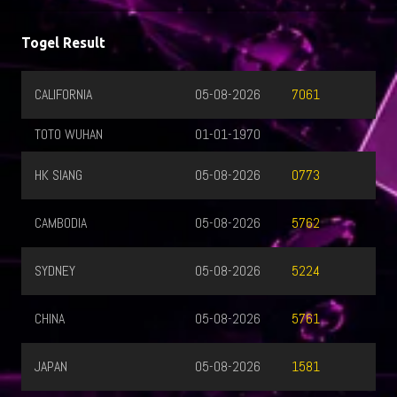
Togel Result
CALIFORNIA
05-08-2026
7061
TOTO WUHAN
01-01-1970
HK SIANG
05-08-2026
0773
CAMBODIA
05-08-2026
5762
SYDNEY
05-08-2026
5224
CHINA
05-08-2026
5761
JAPAN
05-08-2026
1581