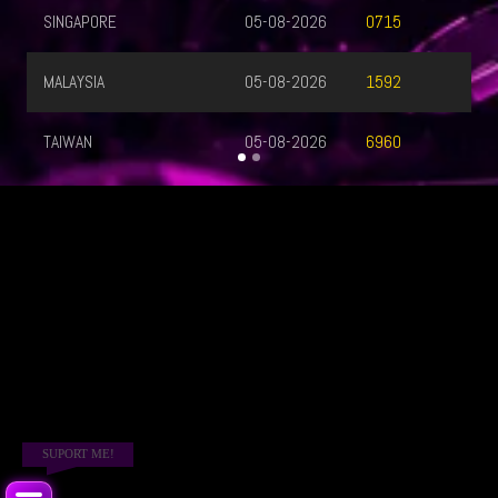
SINGAPORE
05-08-2026
0715
MALAYSIA
05-08-2026
1592
TAIWAN
05-08-2026
6960
SUPORT ME!