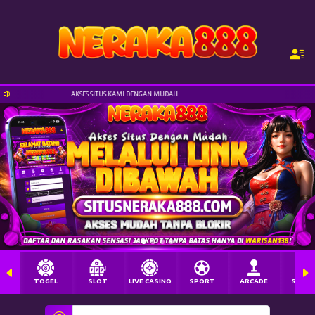
AKSES SITUS KAMI DENGAN MUDAH
TOGEL
SLOT
LIVE CASINO
SPORT
ARCADE
SABU