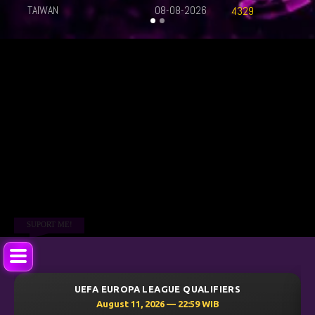
TAIWAN
08-08-2026
4329
SUPORT ME!
UEFA CHAMPIONS LEAGUE QUALIFIERS
August 11, 2026 — 22:59 WIB