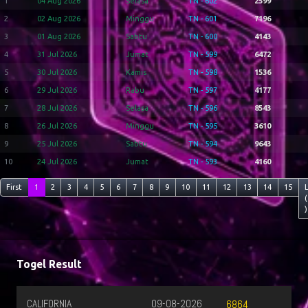
1
04 Aug 2026
Selasa
TN - 602
2599
2
02 Aug 2026
Minggu
TN - 601
7196
3
01 Aug 2026
Sabtu
TN - 600
4143
4
31 Jul 2026
Jumat
TN - 599
6472
5
30 Jul 2026
Kamis
TN - 598
1536
6
29 Jul 2026
Rabu
TN - 597
4177
7
28 Jul 2026
Selasa
TN - 596
8543
8
26 Jul 2026
Minggu
TN - 595
3610
9
25 Jul 2026
Sabtu
TN - 594
9643
10
24 Jul 2026
Jumat
TN - 593
4160
First
1
2
3
4
5
6
7
8
9
10
11
12
13
14
15
(
)
Togel Result
CALIFORNIA
09-08-2026
H
6864