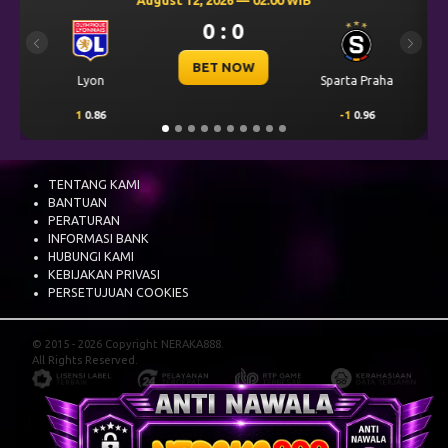
0 : 0
Previous
Next
BET NOW
SK Sturm Graz
Fenerbahce
-0.5
0.95
0.5
0.87
TENTANG KAMI
BANTUAN
PERATURAN
INFORMASI BANK
HUBUNGI KAMI
KEBIJAKAN PRIVASI
PERSETUJUAN COOKIES
© 2015 - 2026 Copyright NERAKA888.
All Rights Reserved.
LAPOR PUSAT